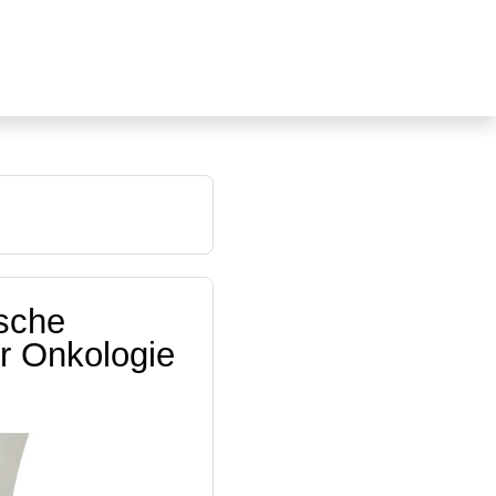
ische
er Onkologie