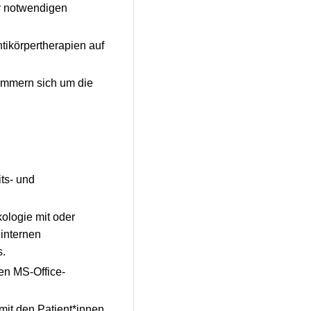
r notwendigen
ntikörpertherapien auf
ümmern sich um die
ts- und
kologie mit oder
internen
s.
en MS-Office-
it den Patient*innen.