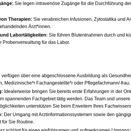
gänge:
Sie legen intravenöse Zugänge für die Durchführung de
von Therapien:
Sie verabreichen Infusionen, Zytostatika und A
ehandelnden Ärzt*innen.
und Labortätigkeiten:
Sie führen Blutentnahmen durch und k
Probenverwaltung für das Labor.
 verfügen über eine abgeschlossene Ausbildung als Gesundhei
n, Medizinische*r Fachangestellte*r oder Pflegefachmann/-frau.
g:
Idealerweise bringen Sie bereits erste Erfahrungen in der On
em spannenden Fachgebiet tätig werden. Das Team und unsere 
glichkeiten unterstützen Sie beim Erweitern Ihres Fachwissen
e:
Der Umgang mit Arztinformationssystemen sowie den gängig
für Sie Routine.
erz schlägt für einen einfühlsamen und aufmerksamen Umgang m