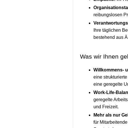
Organisationsta
reibungslosen Pr
Verantwortungs
Ihre täglichen B
bestehend aus Är
Was wir Ihnen g
Willkommens- un
eine strukturier
eine geregelte U
Work-Life-Bala
geregelte Arbeit
und Freizeit.
Mehr als nur Ge
für Mitarbeitend