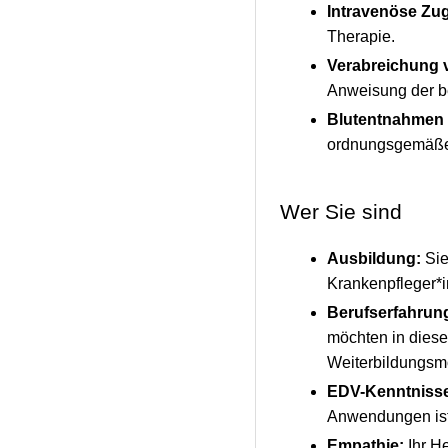
Intravenöse Zu
Therapie.
Verabreichung 
Anweisung der b
Blutentnahmen 
ordnungsgemäße 
Wer Sie sind
Ausbildung:
Sie
Krankenpfleger*i
Berufserfahrun
möchten in dies
Weiterbildungsmö
EDV-Kenntniss
Anwendungen ist 
Empathie:
Ihr H