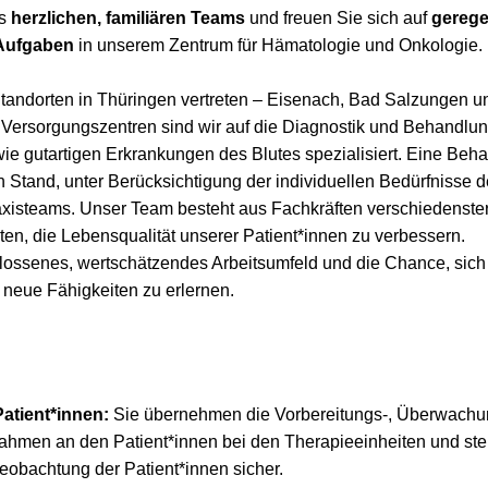
es
herzlichen, familiären Teams
und freuen Sie sich auf
gerege
 Aufgaben
in unserem Zentrum für Hämatologie und Onkologie.
Standorten in Thüringen vertreten – Eisenach, Bad Salzungen u
Versorgungszentren sind wir auf die Diagnostik und Behandlu
e gutartigen Erkrankungen des Blutes spezialisiert. Eine Beh
Stand, unter Berücksichtigung der individuellen Bedürfnisse de
xisteams. Unser Team besteht aus Fachkräften verschiedenster 
en, die Lebensqualität unserer Patient*innen zu verbessern.
lossenes, wertschätzendes Arbeitsumfeld und die Chance, sich 
 neue Fähigkeiten zu erlernen.
atient*innen:
Sie übernehmen die Vorbereitungs-, Überwachu
men an den Patient*innen bei den Therapieeinheiten und stell
obachtung der Patient*innen sicher.