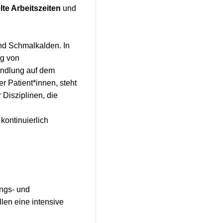
lte Arbeitszeiten
und
nd Schmalkalden. In
ng von
andlung auf dem
r Patient*innen, steht
Disziplinen, die
kontinuierlich
ngs- und
en eine intensive