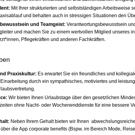
lent:
Mit Ihrer strukturierten und selbstständigen Arbeitsweise s
axisablauf und behalten auch in stressigen Situationen den Übe
bewusstsein und Teamgeist:
Verantwortungsbewusstsein und 
egleiter und machen Sie zu einem wertvollen Mitglied unseres i
zt*innen, Pflegekräften und anderen Fachkräften.
eben
d Praxiskultur:
Es erwartet Sie ein freundliches und kollegia
te Einarbeitung durch ein sympathisches, motiviertes und leistu
rlaubsvertretung.
nce:
Wir bieten Ihnen Urlaubstage über den gesetzlichen Minde
szeiten ohne Nacht- oder Wochenenddienste für eine bessere Ve
halt:
Neben Ihrem Gehalt bieten wir Ihnen abwechslungsreiche 
e über die App corporate benefits (Bspw. im Bereich Mode, Rei