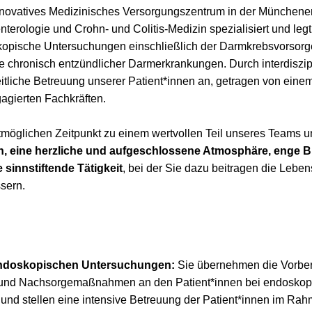
ovatives Medizinisches Versorgungszentrum in der Münchener
terologie und Crohn- und Colitis-Medizin spezialisiert und le
skopische Untersuchungen einschließlich der Darmkrebsvorsorg
e chronisch entzündlicher Darmerkrankungen. Durch interdiszi
eitliche Betreuung unserer Patient*innen an, getragen von ein
agierten Fachkräften.
öglichen Zeitpunkt zu einem wertvollen Teil unseres Teams un
en, eine herzliche und aufgeschlossene Atmosphäre, enge 
 sinnstiftende Tätigkeit
, bei der Sie dazu beitragen die Leben
sern.
endoskopischen Untersuchungen:
Sie übernehmen die Vorber
und Nachsorgemaßnahmen an den Patient*innen bei endoskop
nd stellen eine intensive Betreuung der Patient*innen im Ra