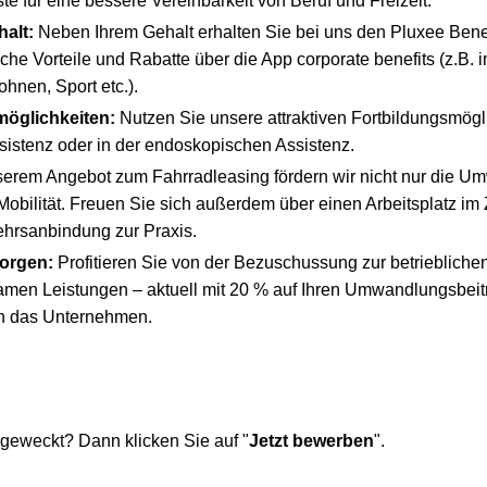
 für eine bessere Vereinbarkeit von Beruf und Freizeit.
halt:
Neben Ihrem Gehalt erhalten Sie bei uns den Pluxee Bene
he Vorteile und Rabatte über die App corporate benefits (z.B. 
hnen, Sport etc.).
möglichkeiten:
Nutzen Sie unsere attraktiven Fortbildungsmögl
istenz oder in der endoskopischen Assistenz.
erem Angebot zum Fahrradleasing fördern wir nicht nur die Um
obilität. Freuen Sie sich außerdem über einen Arbeitsplatz i
ehrsanbindung zur Praxis.
morgen:
Profitieren Sie von der Bezuschussung zur betrieblichen
en Leistungen – aktuell mit 20 % auf Ihren Umwandlungsbeitr
ch das Unternehmen.
 geweckt? Dann klicken Sie auf "
Jetzt bewerben
".