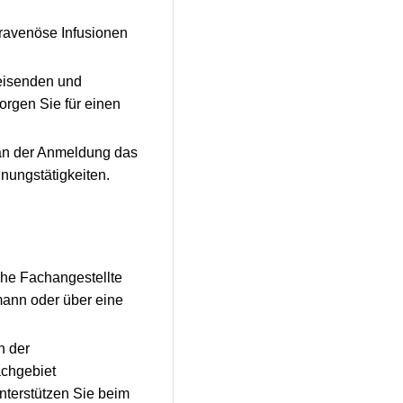
travenöse Infusionen
weisenden und
orgen Sie für einen
an der Anmeldung das
ungstätigkeiten.
che Fachangestellte
mann oder über eine
h der
achgebiet
nterstützen Sie beim