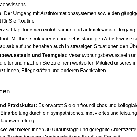
Fachwissens.
e:
Der Umgang mit Arztinformationssystemen sowie den gängig
für Sie Routine.
erz schlägt für einen einfühlsamen und aufmerksamen Umgang m
lent:
Mit Ihrer strukturierten und selbstständigen Arbeitsweise s
axisablauf und behalten auch in stressigen Situationen den Übe
sbewusstsein und Teamgeist:
Verantwortungsbewusstsein und
egleiter und machen Sie zu einem wertvollen Mitglied unseres i
zt*innen, Pflegekräften und anderen Fachkräften.
eben
d Praxiskultur:
Es erwartet Sie ein freundliches und kollegia
te Einarbeitung durch ein sympathisches, motiviertes und leistu
rlaubsvertretung.
ce:
Wir bieten Ihnen 30 Urlaubstage und geregelte Arbeitszeit