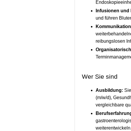
Endoskopieeinhei
Infusionen und 
und führen Blute
Kommunikation
weiterbehandelnd
reibungslosen In
Organisatorisch
Terminmanagemen
Wer Sie sind
Ausbildung:
Sie
(m/w/d), Gesundh
vergleichbare qua
Berufserfahrun
gastroenterolog
weiterentwickeln