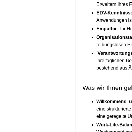
Erweitern Ihres 
EDV-Kenntniss
Anwendungen ist 
Empathie:
Ihr H
Organisationsta
reibungslosen Pr
Verantwortung
Ihre täglichen B
bestehend aus Är
Was wir Ihnen g
Willkommens- un
eine strukturier
eine geregelte U
Work-Life-Balan