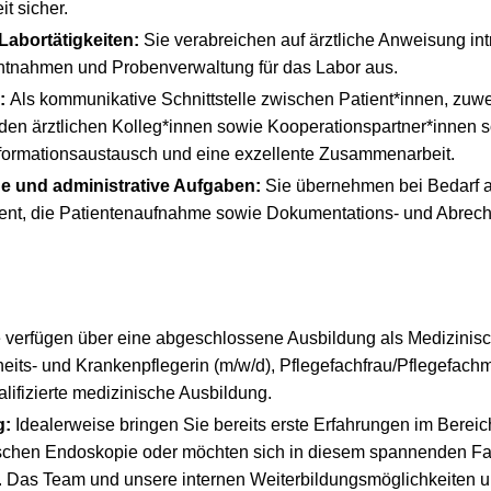
t sicher.
Labortätigkeiten:
Sie verabreichen auf ärztliche Anweisung in
ntnahmen und Probenverwaltung für das Labor aus.
:
Als kommunikative Schnittstelle zwischen Patient*innen, zu
en ärztlichen Kolleg*innen sowie Kooperationspartner*innen s
formationsaustausch und eine exzellente Zusammenarbeit.
e und administrative Aufgaben:
Sie übernehmen bei Bedarf 
t, die Patientenaufnahme sowie Dokumentations- und Abrechn
 verfügen über eine abgeschlossene Ausbildung als Medizinis
eits- und Krankenpflegerin (m/w/d), Pflegefachfrau/Pflegefach
lifizierte medizinische Ausbildung.
g:
Idealerweise bringen Sie bereits erste Erfahrungen im Bereic
ischen Endoskopie oder möchten sich in diesem spannenden F
. Das Team und unsere internen Weiterbildungsmöglichkeiten u